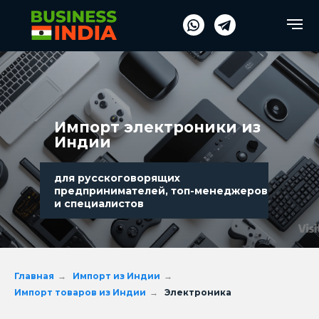
Verification: fe254486a4e17d5a
Verification: fe254486a4e17d5a
Импорт электроники из
Индии
для русскоговорящих
предпринимателей, топ-менеджеров
и специалистов
Главная
→
Импорт из Индии
→
Импорт товаров из Индии
→
Электроника