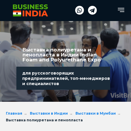
Verification: fe254486a4e17d5a
Verification: fe254486a4e17d5a
Выставка
полиуретана и
пенопласта в Индии Indian
Foam and Polyurethane Expo
для русскоговорящих
предпринимателей, топ-менеджеров
и специалистов
Главная
→
Выставки в Индии
→
Выставки в Мумбаи
→
Выставка полиуретана и пенопласта