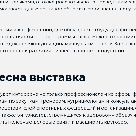
и и навыками, а также рассказывают о последних иссл
озможность для участников обновить свои знания, полу
ссии и конференции, где обсуждается будущее фитнес
роприятиях бизнес-программы также можно ознакоми
ть вдохновляющую и динамичную атмосферу. Здесь ка
го роста и развития бизнеса в фитнес-индустрии.
есна выставка
ival будет интересна не только профессионалам из сферы 
м по закупкам, тренерам, нутрициологам и консультан
редставителей спортивных федераций и организаций, 
 также энтузиастов, стремящихся к здоровому образу 
вить полезные деловые связи и расширить кругозор.