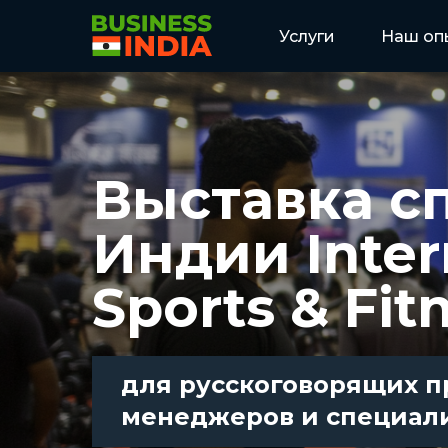
Verification: fe254486a4e17d5a
Verification: fe254486a4e17d5a
Услуги
Наш оп
Выставка
с
Индии Inter
Sports & Fit
для русскоговорящих п
менеджеров и специал