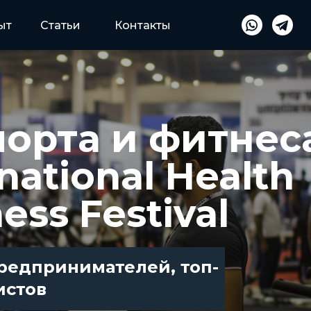
ыт
Статьи
Контакты
порта и фитнес
national Health
ness Festival
редпринимателей, топ-
истов