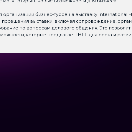
 могут открыть новые возможности для бизнеса.
рганизации бизнес-туров на выставку International Heal
 посещения выставки, включая сопровождение, орган
ование по вопросам делового общения. Это позволит н
ожности, которые предлагает IHFF для роста и развит